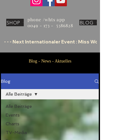
phone /whts app
SHOP
BLOG
0049 - 173 - 5386828
 - - - Next Internationaler Event : Miss World Tourism Offic
Blog - News - Aktuelles
Blog
Alle Beiträge
Alle Beiträge
Events
Charts
TV-Media