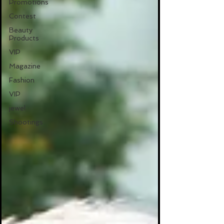
Promotions
Contest
Beauty
Products
VIP
Magazine
Fashion
VIP
jewel
Shootings